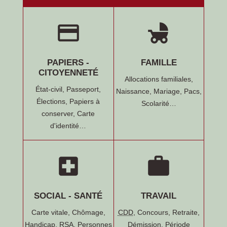
credit_card
child_friendly
PAPIERS -
FAMILLE
CITOYENNETÉ
Allocations familiales,
État-civil,
Passeport,
Naissance,
Mariage,
Pacs,
Élections,
Papiers à
Scolarité…
conserver,
Carte
d'identité…
local_hospital
work
SOCIAL - SANTÉ
TRAVAIL
Carte vitale,
Chômage,
CDD
,
Concours,
Retraite,
Handicap,
RSA
,
Personnes
Démission,
Période