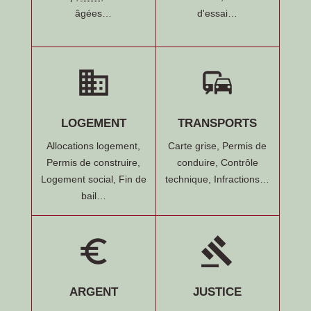
âgées…
d'essai…
domain
commute
LOGEMENT
TRANSPORTS
Allocations logement,
Carte grise,
Permis de
Permis de construire,
conduire,
Contrôle
Logement social,
Fin de
technique,
Infractions…
bail…
euro_symbol
gavel
ARGENT
JUSTICE