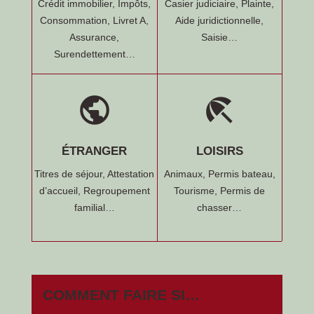
Crédit immobilier,
Impôts,
Casier judiciaire,
Plainte,
Consommation,
Livret A,
Aide juridictionnelle,
Assurance,
Saisie…
Surendettement…
public
beach_access
ÉTRANGER
LOISIRS
Titres de séjour,
Attestation
Animaux,
Permis bateau,
d’accueil,
Regroupement
Tourisme,
Permis de
familial…
chasser…
COMMENT FAIRE SI…