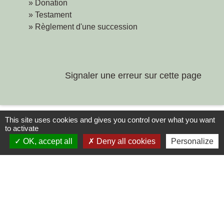
Donation
Testament
Règlement d'une succession
Signaler une erreur sur cette page
This site uses cookies and gives you control over what you want
to activate
OK, accept all
Deny all cookies
Personalize
Contacts
Commune de Chilly-le-Vignoble
84 Rue des écoles
39570 Chilly-le-Vignoble - FRANCE