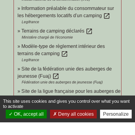
Information préalable du consommateur sur
open_in_new
les hébergements locatifs d'un camping
Legifrance
open_in_new
Terrains de camping déclarés
Ministère chargé de l'économie
Modèle-type de règlement intérieur des
open_in_new
terrains de camping
Legifrance
Site de la fédération unie des auberges de
open_in_new
jeunesse (Fuaj)
Fédération unie des auberges de jeunesse (Fuaj)
Site de la ligue française pour les auberges de
open_in_new
la jeunesse (LFAJ)
This site uses cookies and gives you control over what you want
Ligue française des auberges de jeunesse (LFAJ)
to activate
OK, accept all
Deny all cookies
Personalize
Signaler une erreur sur cette page