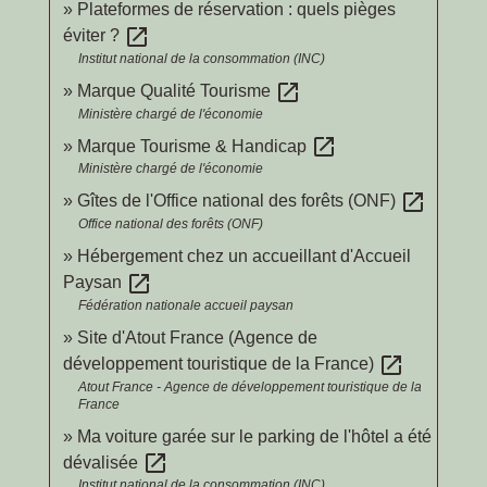
Plateformes de réservation : quels pièges
open_in_new
éviter ?
Institut national de la consommation (INC)
open_in_new
Marque Qualité Tourisme
Ministère chargé de l'économie
open_in_new
Marque Tourisme & Handicap
Ministère chargé de l'économie
open_in_new
Gîtes de l'Office national des forêts (ONF)
Office national des forêts (ONF)
Hébergement chez un accueillant d'Accueil
open_in_new
Paysan
Fédération nationale accueil paysan
Site d'Atout France (Agence de
open_in_new
développement touristique de la France)
Atout France - Agence de développement touristique de la
France
Ma voiture garée sur le parking de l'hôtel a été
open_in_new
dévalisée
Institut national de la consommation (INC)