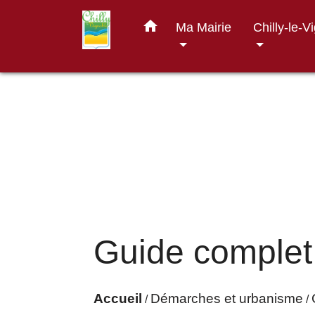
home
Ma Mairie
Chilly-le-V
Guide complet
Accueil
Démarches et urbanisme
/
/