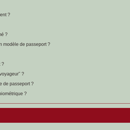
ent ?
mé ?
n modèle de passeport ?
t ?
voyageur" ?
 de passeport ?
biométrique ?