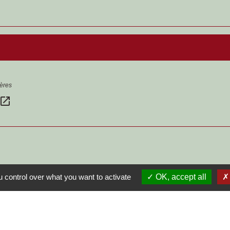
gères
open_in_new
 control over what you want to activate
OK, accept all