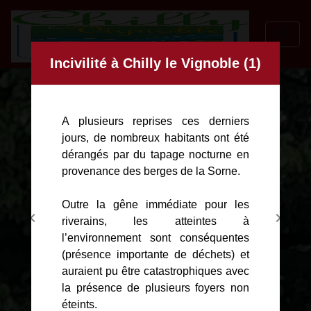
menu
Modal d'informations
Incivilité à Chilly le Vignoble (1)
A plusieurs reprises ces derniers
jours, de nombreux habitants ont été
dérangés par du tapage nocturne en
provenance des berges de la Sorne.
Outre la gêne immédiate pour les
chevron_left
chevron_right
riverains, les atteintes à
Previous
Next
l’environnement sont conséquentes
(présence importante de déchets) et
auraient pu être catastrophiques avec
la présence de plusieurs foyers non
éteints.