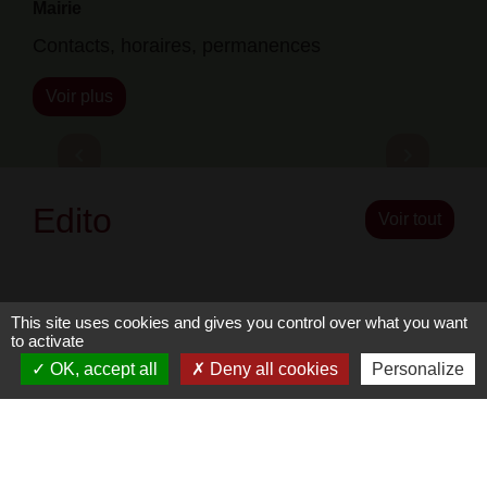
Conseil municipal
Procès verbaux du Conseil Municipal
Voir plus
Previous
Next
chevron_left
chevron_right
Edito
Voir tout
This site uses cookies and gives you control over what you want
to activate
OK, accept all
Deny all cookies
Personalize