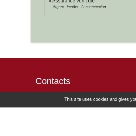
Assurance véhicule
Argent - Impôts - Consommation
Contacts
Commune de Chilly-le-Vignoble
This site uses cookies and gives you
84 Rue des écoles
39570 Chilly-le-Vignoble - FRANCE
+33 3 84 43 04 58
Contact par formulaire