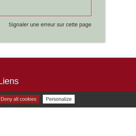
Signaler une erreur sur cette page
Liens
Développement durable
Deny all cookies
Personalize
Office de tourisme
ervice-public.fr
ECLA