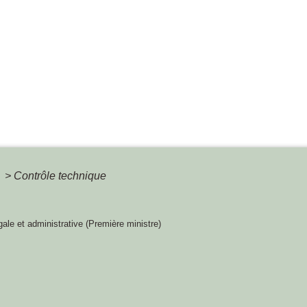
é
>
Contrôle technique
égale et administrative (Première ministre)