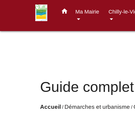
home
Ma Mairie
Chilly-le-V
Guide complet
Accueil
Démarches et urbanisme
/
/