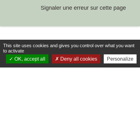
Signaler une erreur sur cette page
This site uses cookies and gives you control over what you want
to activate
OK, accept all
Deny all cookies
Personalize
Contacts
Commune de Chilly-le-Vignoble
84 Rue des écoles
39570 Chilly-le-Vignoble - FRANCE
+33 3 84 43 04 58
Contact par formulaire
Liens