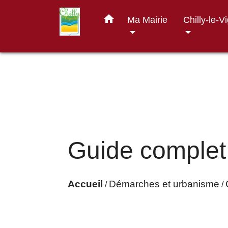
home
Ma Mairie
Chilly-le-V
Guide complet
Accueil
Démarches et urbanisme
/
/