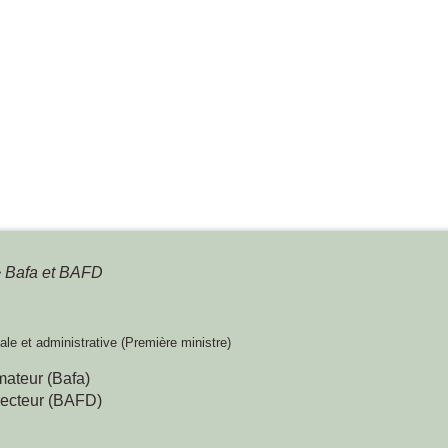
>
Bafa et BAFD
gale et administrative (Première ministre)
mateur (Bafa)
irecteur (BAFD)