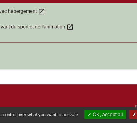
open_in_new
 avec hébergement
open_in_new
vant du sport et de l'animation
 control over what you want to activate
OK, accept all