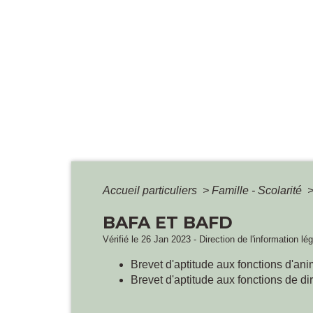
Accueil particuliers
>
Famille - Scolarité
BAFA ET BAFD
Vérifié le 26 Jan 2023 - Direction de l'information lé
Brevet d'aptitude aux fonctions d'ani
Brevet d'aptitude aux fonctions de d