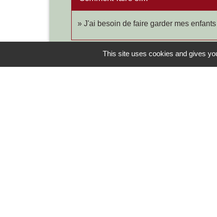
J'ai besoin de faire garder mes enfants
This site uses cookies and gives you
Contacts
Commune de Chilly-le-Vignoble
84 Rue des écoles
39570 Chilly-le-Vignoble - FRANCE
+33 3 84 43 04 58