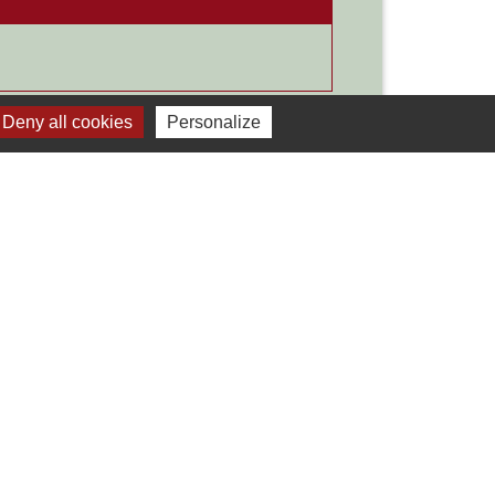
Signaler une erreur sur cette page
Deny all cookies
Personalize
Liens
Développement durable
Office de tourisme
ervice-public.fr
ECLA