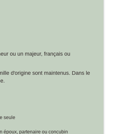
eur ou un majeur, français ou
amille d'origine sont maintenus. Dans le
ne.
e seule
on époux, partenaire ou concubin