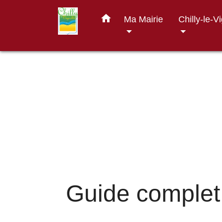
home
Ma Mairie
Chilly-le-V
Guide complet