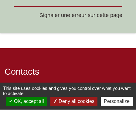
Signaler une erreur sur cette page
Contacts
Commune de Chilly-le-Vignoble
This site uses cookies and gives you control over what you want
to activate
84 Rue des écoles
OK, accept all
Deny all cookies
Personalize
39570 Chilly-le-Vignoble - FRANCE
+33 3 84 43 04 58
Contact par formulaire