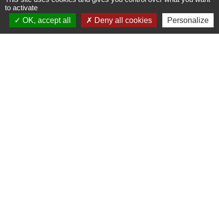
to activate
OK, accept all
Deny all cookies
Personalize
Contacts
Commune de Chilly-le-Vignoble
84 Rue des écoles
39570 Chilly-le-Vignoble - FRANCE
+33 3 84 43 04 58
Contact par formulaire
Liens