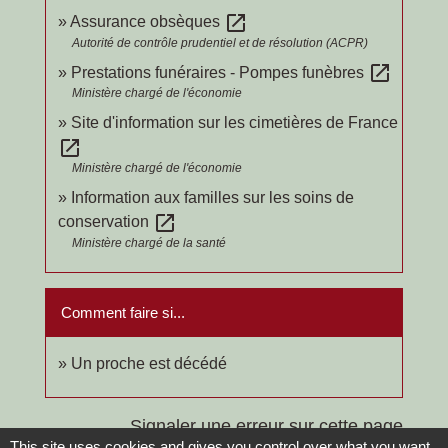
open_in_new
Assurance obsèques
Autorité de contrôle prudentiel et de résolution (ACPR)
open_in_new
Prestations funéraires - Pompes funèbres
Ministère chargé de l'économie
Site d'information sur les cimetières de France
open_in_new
Ministère chargé de l'économie
Information aux familles sur les soins de
open_in_new
conservation
Ministère chargé de la santé
Comment faire si...
Un proche est décédé
Signaler une erreur sur cette page
This site uses cookies and gives you control over what you want