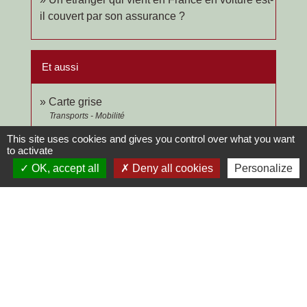
il couvert par son assurance ?
Et aussi
Carte grise
Transports - Mobilité
Permis de conduire
This site uses cookies and gives you control over what you want
to activate
Transports - Mobilité
OK, accept all
Deny all cookies
Personalize
Pour en savoir plus
open_in_new
Assurance automobile
Autorité de contrôle prudentiel et de résolution (ACPR)
open_in_new
Se préparer à s'assurer
Autorité de contrôle prudentiel et de résolution (ACPR)
Vérifier qu'un établissement est autorisé à