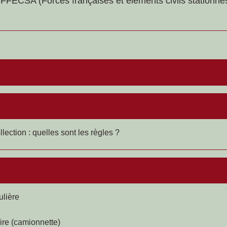
 FFECSA (Forces françaises et éléments civils stationné
lection : quelles sont les règles ?
ulière
aire (camionnette)