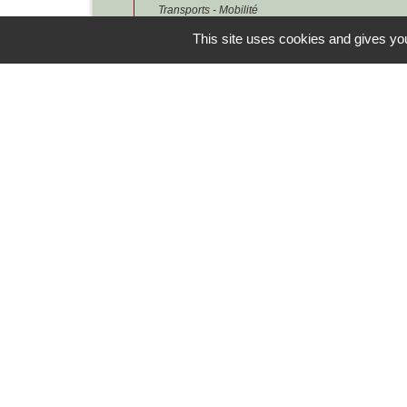
Transports - Mobilité
Contrôle technique d'un camping-car 
This site uses cookies and gives you
Transports - Mobilité
Contrôle technique des véhicules de 
Secteurs d'activité
Contacts
Commune de Chilly-le-Vignoble
84 Rue des écoles