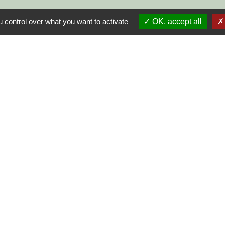
(3,5 tonnes maximum)
 control over what you want to activate
OK, accept all
transports de marchandises (TRM) et de personnes