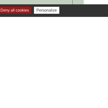
Deny all cookies
Personalize
Signaler une erreur sur cette page
Liens
Développement durable
Office de tourisme