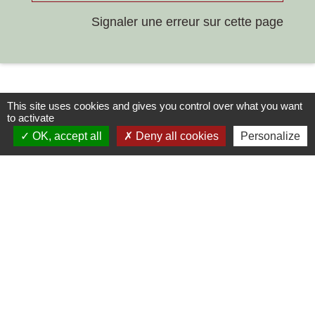
Signaler une erreur sur cette page
This site uses cookies and gives you control over what you want
to activate
OK, accept all
Deny all cookies
Personalize
Contacts
Commune de Chilly-le-Vignoble
84 Rue des écoles
39570 Chilly-le-Vignoble - FRANCE
+33 3 84 43 04 58
Contact par formulaire