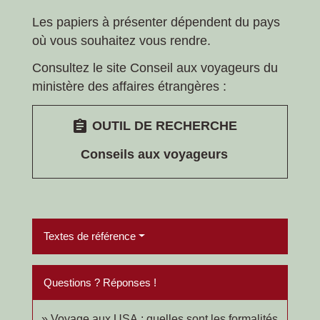
Les papiers à présenter dépendent du pays
où vous souhaitez vous rendre.
Consultez le site Conseil aux voyageurs du
ministère des affaires étrangères :
assignment
OUTIL DE RECHERCHE
Conseils aux voyageurs
Textes de référence
Questions ? Réponses !
Voyage aux USA : quelles sont les formalités