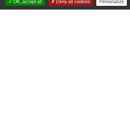
OK, accept all
Deny all cookies
Personalize
Contacts
Commune de Chilly-le-Vignoble
84 Rue des écoles
39570 Chilly-le-Vignoble - FRANCE
+33 3 84 43 04 58
Contact par formulaire
Liens
Développement durable
Office de tourisme
Service-public.fr