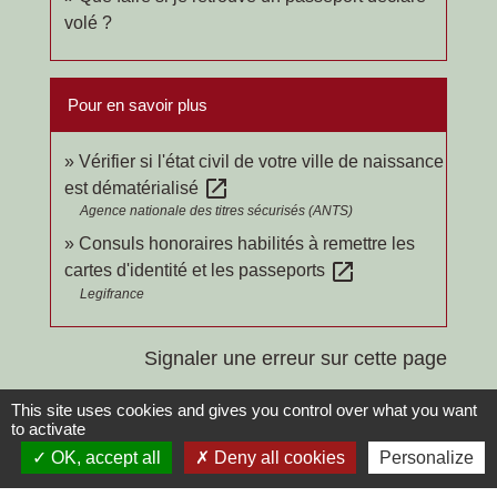
volé ?
Pour en savoir plus
Vérifier si l'état civil de votre ville de naissance
open_in_new
est dématérialisé
Agence nationale des titres sécurisés (ANTS)
Consuls honoraires habilités à remettre les
open_in_new
cartes d'identité et les passeports
Legifrance
Signaler une erreur sur cette page
This site uses cookies and gives you control over what you want
to activate
OK, accept all
Deny all cookies
Personalize