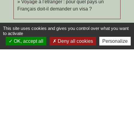
Voyage à l'étranger : pour quel pays un
Français doit-il demander un visa ?
This site uses cookies and gives you control over what you want
Pour en savoir plus
to activate
OK, accept all
Deny all cookies
Personalize
open_in_new
Conseils aux voyageurs
Ministère chargé de l'Europe et des affaires étrangères
Signaler une erreur sur cette page
Contacts