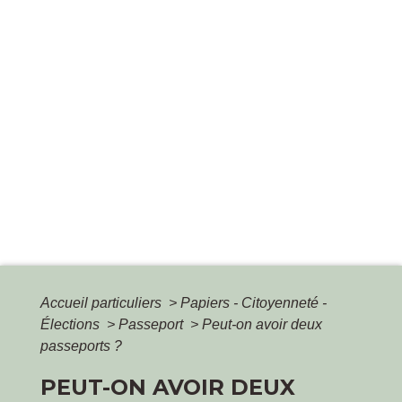
Accueil particuliers
>
Papiers - Citoyenneté -
Élections
>
Passeport
>
Peut-on avoir deux
passeports ?
PEUT-ON AVOIR DEUX