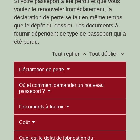
Si votre passeport a été perdu et que vous
voulez le renouveler immédiatement, la
déclaration de perte se fait en même temps
que le dépôt du dossier. Les documents à
fournir dépendent de type de passeport qui a
été perdu.
Tout replier
Tout déplier
keyboard_arrow_up
keyboard_arrow_down
Déclaration de perte
Où et comment demander un nouveau
passeport ?
Documents à fournir
Coût
Quel est le délai de fabrication du