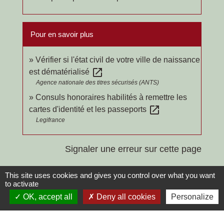
Pour en savoir plus
Vérifier si l'état civil de votre ville de naissance
open_in_new
est dématérialisé
Agence nationale des titres sécurisés (ANTS)
Consuls honoraires habilités à remettre les
open_in_new
cartes d'identité et les passeports
Legifrance
Signaler une erreur sur cette page
This site uses cookies and gives you control over what you want
to activate
OK, accept all
Deny all cookies
Personalize