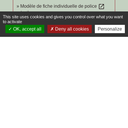
open_in_new
Modèle de fiche individuelle de police
Legifrance
This site uses cookies and gives you control over what you want
Touriste étranger en France : la "fiche de
to activate
open_in_new
police" est-elle légale ?
OK, accept all
Deny all cookies
Personalize
Commission nationale de l'informatique et des libertés (Cnil)
Signaler une erreur sur cette page
Contacts
Commune de Chilly-le-Vignoble
84 Rue des écoles