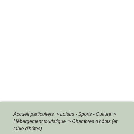
Accueil particuliers
>
Loisirs - Sports - Culture
>
Hébergement touristique
>
Chambres d'hôtes (et
table d'hôtes)