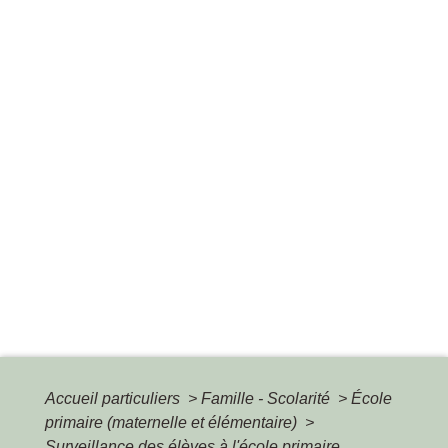
Accueil particuliers
>
Famille - Scolarité
>
École
primaire (maternelle et élémentaire)
>
Surveillance des élèves à l'école primaire