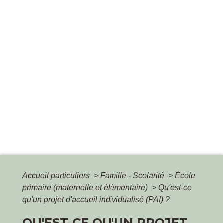
Accueil particuliers
>
Famille - Scolarité
>
École
primaire (maternelle et élémentaire)
>
Qu'est-ce
qu'un projet d'accueil individualisé (PAI) ?
QU'EST-CE QU'UN PROJET