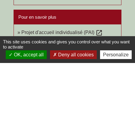
Pour en savoir plus
open_in_new
Projet d'accueil individualisé (PAI)
Ministère chargé de l'éducation
This site uses cookies and gives you control over what you want
to activate
OK, accept all
Deny all cookies
Personalize
Comment faire si...
Mon enfant est en situation de handicap
Signaler une erreur sur cette page