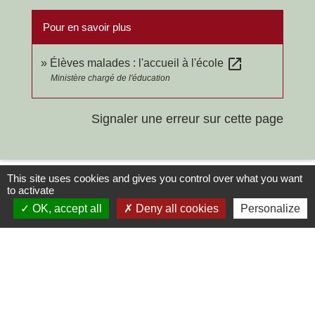
Pour en savoir plus
open_in_new
Élèves malades : l'accueil à l'école
Ministère chargé de l'éducation
Signaler une erreur sur cette page
This site uses cookies and gives you control over what you want
to activate
OK, accept all
Deny all cookies
Personalize
Contacts
Commune de Chilly-le-Vignoble
84 Rue des écoles