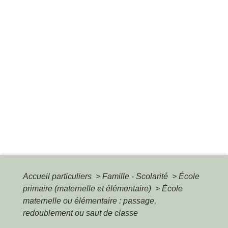
Accueil particuliers
>
Famille - Scolarité
>
École
primaire (maternelle et élémentaire)
>
École
maternelle ou élémentaire : passage,
redoublement ou saut de classe