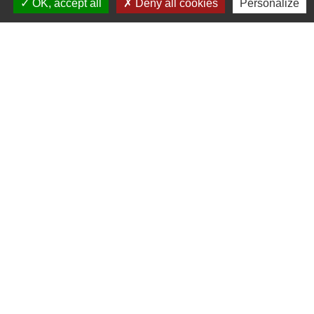
OK, accept all
Deny all cookies
Personalize
Contacts
Commune de Chilly-le-Vignoble
84 Rue des écoles
39570 Chilly-le-Vignoble - FRANCE
+33 3 84 43 04 58
Contact par formulaire
Liens
Développement durable
Office de tourisme
Service-public.fr