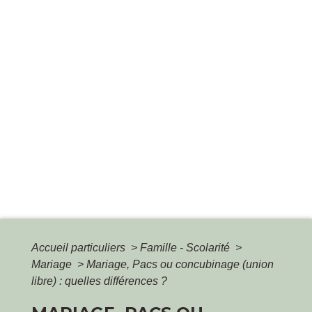
Accueil particuliers
>
Famille - Scolarité
>
Mariage
>
Mariage, Pacs ou concubinage (union
libre) : quelles différences ?