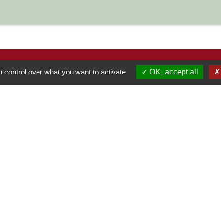
 control over what you want to activate
OK, accept all
S
-
-
-
Accessibilité
Plan du site
Gestion des cookies