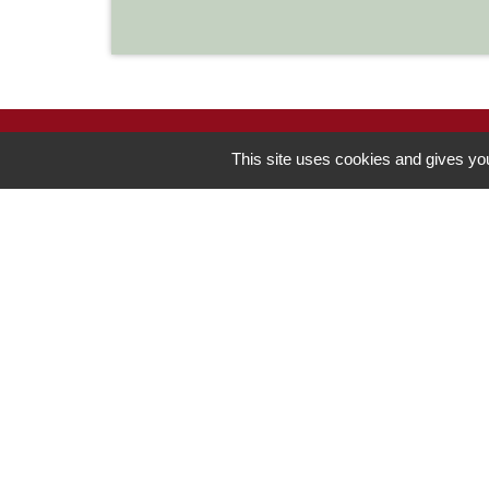
This site uses cookies and gives you
Contacts
Commune de Chilly-le-Vignoble
84 Rue des écoles
39570 Chilly-le-Vignoble - FRANCE
+33 3 84 43 04 58
Contact par formulaire
-
Mentions légales
Politique de confidentialité