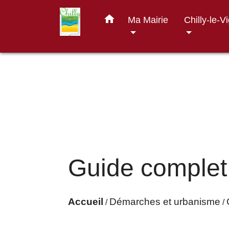
home
Ma Mairie
Chilly-le-V
Guide complet
Accueil
Démarches et urbanisme
/
/