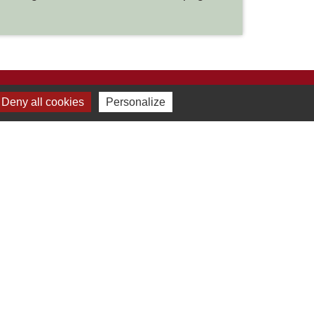
Deny all cookies
Personalize
Liens
Développement durable
Office de tourisme
ervice-public.fr
ECLA