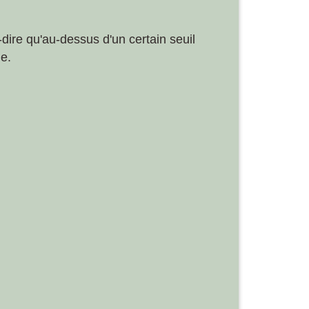
dire qu'au-dessus d'un certain seuil
le.