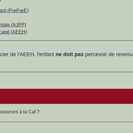
fant (PreParE)
entale (AJPP)
dicapé (AEEH)
cier de l'AEEH, l'enfant
ne doit pas
percevoir de revenu
ssources à la Caf ?