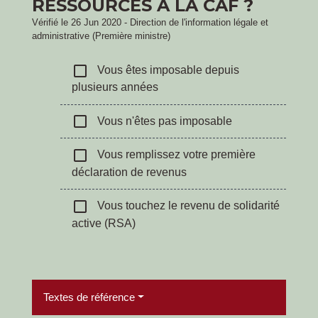
RESSOURCES À LA CAF ?
Vérifié le 26 Jun 2020 - Direction de l'information légale et
administrative (Première ministre)
check_box_outline_blank
Vous êtes imposable depuis
plusieurs années
check_box_outline_blank
Vous n'êtes pas imposable
check_box_outline_blank
Vous remplissez votre première
déclaration de revenus
check_box_outline_blank
Vous touchez le revenu de solidarité
active (RSA)
Textes de référence