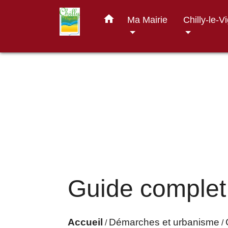
home
Ma Mairie
Chilly-le-V
Guide complet
Accueil
Démarches et urbanisme
/
/