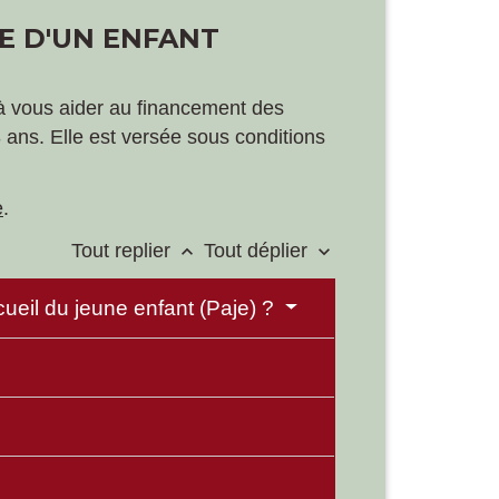
CE D'UN ENFANT
e à vous aider au financement des
3 ans. Elle est versée sous conditions
e
.
Tout replier
Tout déplier
keyboard_arrow_up
keyboard_arrow_down
ccueil du jeune enfant (Paje) ?