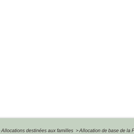
>
Allocations destinées aux familles
>
Allocation de base de la 