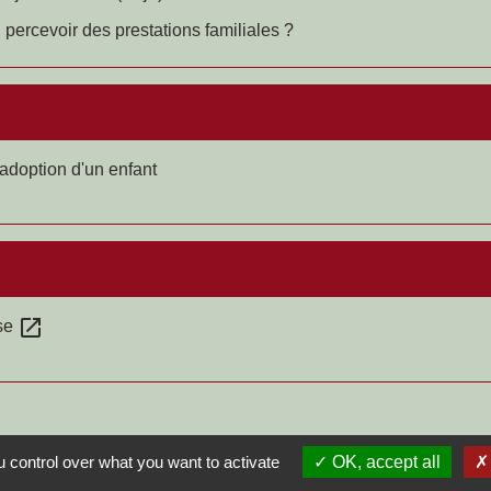
 percevoir des prestations familiales ?
'adoption d'un enfant
open_in_new
ase
 control over what you want to activate
OK, accept all