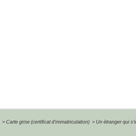
é
>
Carte grise (certificat d'immatriculation)
>
Un étranger qui s'i