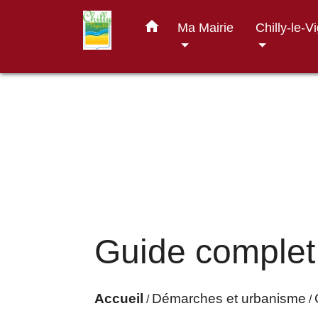
home
Ma Mairie
Chilly-le-V
Guide complet
Accueil
Démarches et urbanisme
/
/