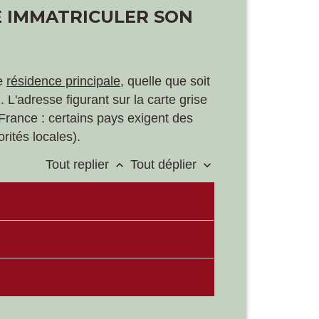
RE IMMATRICULER SON
re
résidence principale
, quelle que soit
n
. L'adresse figurant sur la carte grise
 France : certains pays exigent des
rités locales).
Tout replier
Tout déplier
keyboard_arrow_up
keyboard_arrow_down