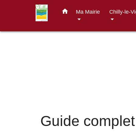
home
Ma Mairie
Chilly-le-V
Guide complet