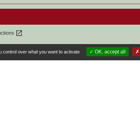
open_in_new
nctions
 control over what you want to activate
OK, accept all