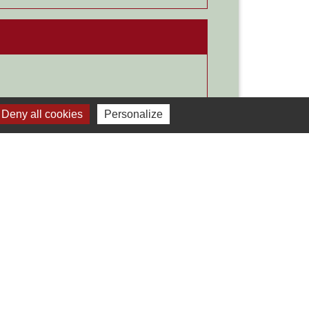
Deny all cookies
Personalize
Signaler une erreur sur cette page
Liens
Développement durable
Office de tourisme