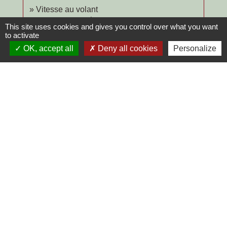
Vitesse au volant
Transports - Mobilité
This site uses cookies and gives you control over what you want
Alcool au volant
to activate
Transports - Mobilité
OK, accept all
Deny all cookies
Personalize
Drogue au volant
Transports - Mobilité
Déroulement de la procédure devant le
tribunal de police
Justice
Déroulement d'une affaire devant le tribunal
correctionnel
Justice
Signaler une erreur sur cette page