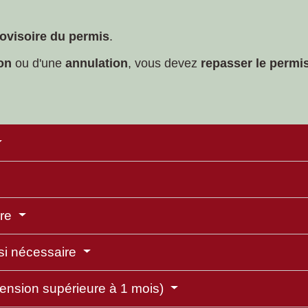
provisoire du permis
.
ion
ou d'une
annulation
, vous devez
repasser le permi
ire
si nécessaire
pension supérieure à 1 mois)