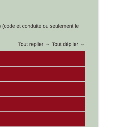
s
(code et conduite ou seulement le
Tout replier
Tout déplier
keyboard_arrow_up
keyboard_arrow_down