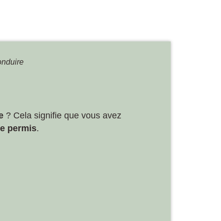
onduire
e
? Cela signifie que vous avez
re permis
.