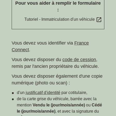
Pour vous aider à remplir le formulaire
:
open_in_new
Tutoriel - Immatriculation d'un véhicule
Vous devez vous identifier via
France
Connect
.
Vous devez disposer du
code de cession
,
remis par l'ancien propriétaire du véhicule.
Vous devez disposer également d'une copie
numérique (photo ou scan) :
d'un
justificatif d'identité
par cotitulaire,
de la carte grise du véhicule, barrée avec la
mention
Vendu le (jour/mois/année)
ou
Cédé
le (jour/mois/année)
, et avec la signature du