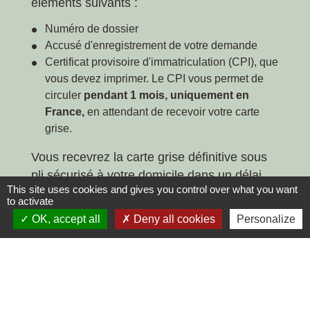
éléments suivants :
Numéro de dossier
Accusé d'enregistrement de votre demande
Certificat provisoire d'immatriculation (CPI), que
vous devez imprimer. Le CPI vous permet de
circuler
pendant 1 mois, uniquement en
France,
en attendant de recevoir votre carte
grise.
Vous recevrez la carte grise définitive sous
pli sécurisé
à votre domicile dans
un délai
This site uses cookies and gives you control over what you want
qui peut varier
.
to activate
Vous pouvez suivre sur internet l'état
OK, accept all
Deny all cookies
Personalize
d'avancement de sa fabrication :
desktop_mac
SERVICE EN LIGNE
Suivez votre demande de carte grise