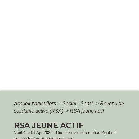
Accueil particuliers
>
Social - Santé
>
Revenu de
solidarité active (RSA)
>
RSA jeune actif
RSA JEUNE ACTIF
Vérifié le 01 Apr 2023 - Direction de l'information légale et
administrative (Première ministre)