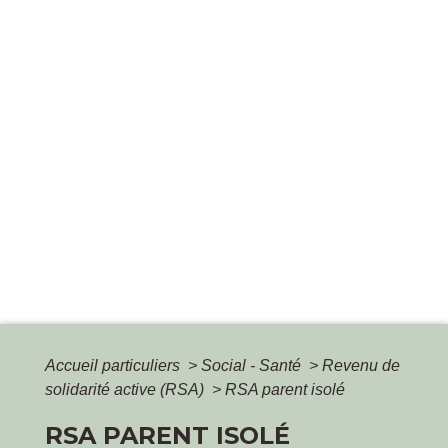
Accueil particuliers
>
Social - Santé
>
Revenu de
solidarité active (RSA)
>
RSA parent isolé
RSA PARENT ISOLÉ