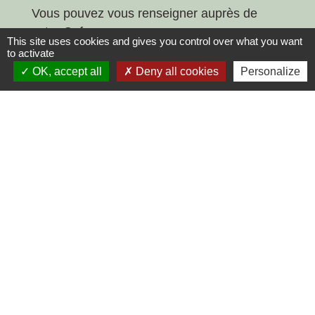
Vous pouvez vous renseigner auprès de
votre Caf :
This site uses cookies and gives you control over what you want
to activate
Où s’adresser ?
OK, accept all
Deny all cookies
Personalize
arrow_right
Caisse d'allocations familiales (Caf)
Textes de référence
Services en ligne et formulaires
Signaler une erreur sur cette page