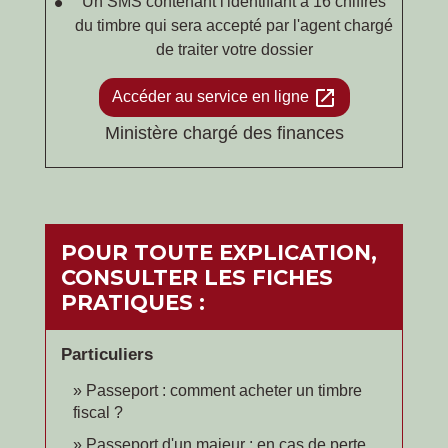
Un SMS contenant l'identifiant à 16 chiffres
du timbre qui sera accepté par l'agent chargé
de traiter votre dossier
open_in_new
Accéder au service en ligne
Ministère chargé des finances
POUR TOUTE EXPLICATION,
CONSULTER LES FICHES
PRATIQUES :
Particuliers
Passeport : comment acheter un timbre
fiscal ?
Passeport d'un majeur : en cas de perte