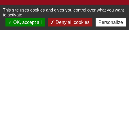
This site uses cookies and gives you control over what you want
to activate
Contacts
OK, accept all
Deny all cookies
Personalize
Commune de Chilly-le-Vignoble
84 Rue des écoles
39570 Chilly-le-Vignoble - FRANCE
+33 3 84 43 04 58
Contact par formulaire
Liens
Développement durable
Office de tourisme
Service-public.fr
ECLA