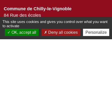
Commune de Chilly-le-Vignoble
84 Rue des écoles
39570 Chilly-le-Vignoble - FRANCE
This site uses cookies and gives you control over what you want
to activate
+33 3 84 43 04 58
OK, accept all
Deny all cookies
Personalize
Contact par formulaire
Liens
Développement durable
Office de tourisme
Service-public.fr
ECLA
-
-
Mentions légales
Politique de confidentialité
-
-
Accessibilité
Plan du site
Gestion des cookies