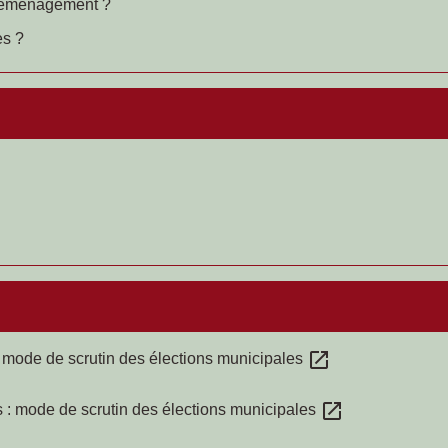
 déménagement ?
es ?
open_in_new
 mode de scrutin des élections municipales
open_in_new
: mode de scrutin des élections municipales