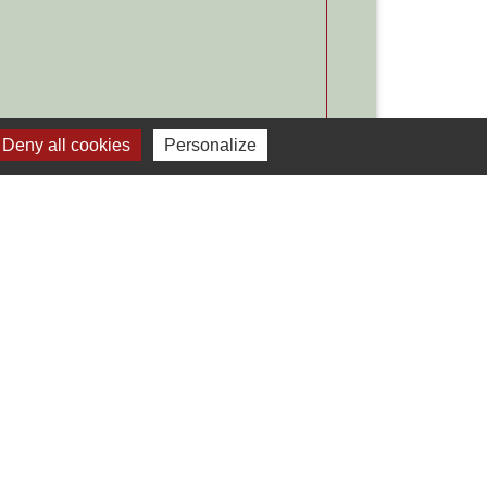
Deny all cookies
Personalize
Signaler une erreur sur cette page
Liens
Développement durable
Office de tourisme
ervice-public.fr