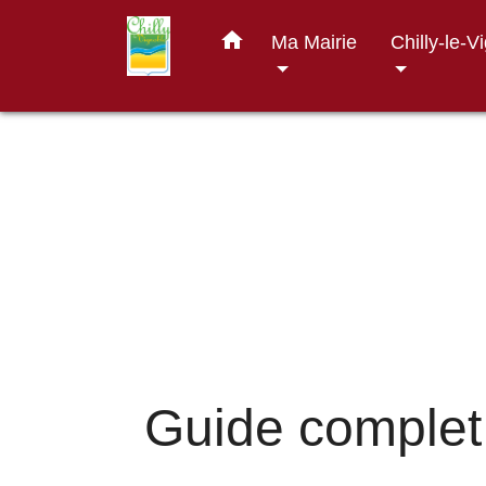
home
Ma Mairie
Chilly-le-V
Guide complet