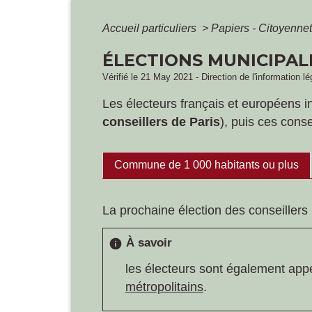
Accueil particuliers
>
Papiers - Citoyennet
ÉLECTIONS MUNICIPAL
Vérifié le 21 May 2021 - Direction de l'information lé
Les électeurs français et européens insc
conseillers de Paris
), puis ces conse
Commune de 1 000 habitants ou plus
La prochaine élection des conseillers 
À savoir
info
les électeurs sont également appe
métropolitains
.