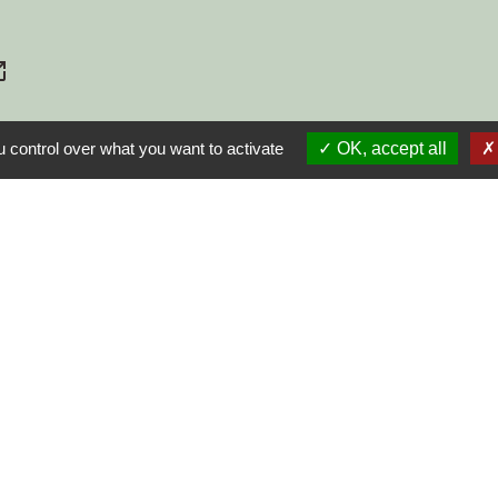
_new
 control over what you want to activate
OK, accept all
S