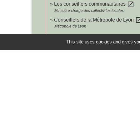
open_in_new
Les conseillers communautaires
Ministère chargé des collectivités locales
open_in
Conseillers de la Métropole de Lyon
Métropole de Lyon
This site uses cookies and gives you
Contacts
Commune de Chilly-le-Vignoble
84 Rue des écoles
39570 Chilly-le-Vignoble - FRANCE