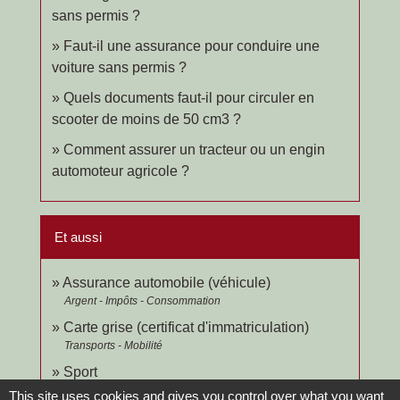
sans permis ?
Faut-il une assurance pour conduire une
voiture sans permis ?
Quels documents faut-il pour circuler en
scooter de moins de 50 cm3 ?
Comment assurer un tracteur ou un engin
automoteur agricole ?
Et aussi
Assurance automobile (véhicule)
Argent - Impôts - Consommation
Carte grise (certificat d'immatriculation)
Transports - Mobilité
Sport
Loisirs - Sports - Culture
This site uses cookies and gives you control over what you want