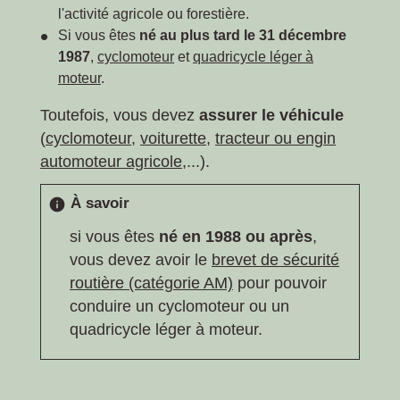
l'activité agricole ou forestière.
Si vous êtes
né au plus tard le 31 décembre
1987
,
cyclomoteur
et
quadricycle léger à
moteur
.
Toutefois, vous devez
assurer le véhicule
(
cyclomoteur
,
voiturette
,
tracteur ou engin
automoteur agricole
,...).
À savoir
info
si vous êtes
né en 1988 ou après
,
vous devez avoir le
brevet de sécurité
routière (catégorie AM)
pour pouvoir
conduire un cyclomoteur ou un
quadricycle léger à moteur.