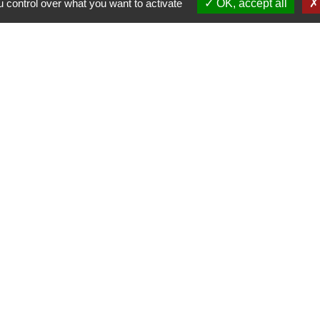
 control over what you want to activate
OK, accept all
S
-
-
-
Accessibilité
Plan du site
Gestion des cookies