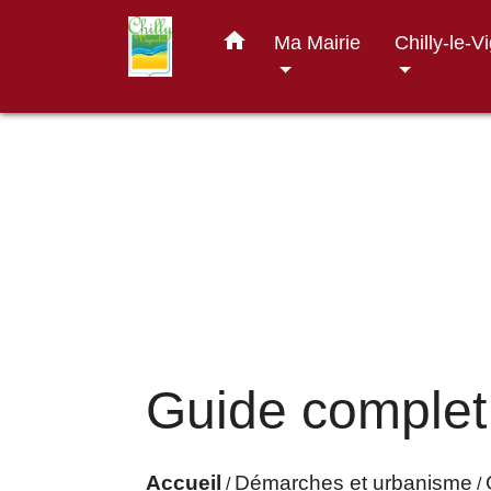
home
Ma Mairie
Chilly-le-V
Guide complet
Accueil
Démarches et urbanisme
/
/