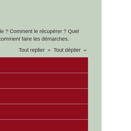
cule ? Comment le récupérer ? Quel
t comment faire les démarches.
Tout replier
Tout déplier
keyboard_arrow_up
keyboard_arrow_down