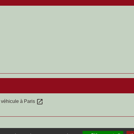
open_in_new
 véhicule à Paris