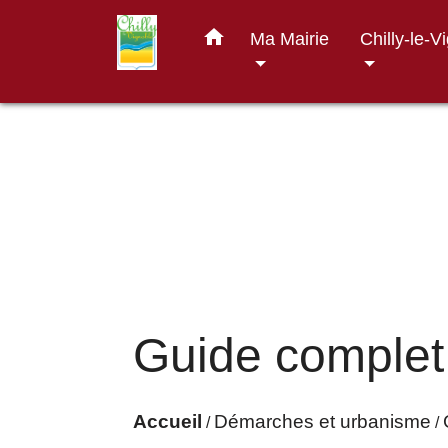
home
Ma Mairie
Chilly-le-V
Guide complet
Accueil
Démarches et urbanisme
/
/