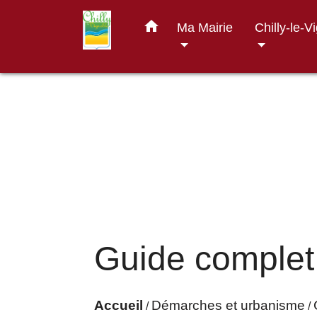
home
Ma Mairie
Chilly-le-V
Guide complet
Accueil
Démarches et urbanisme
/
/