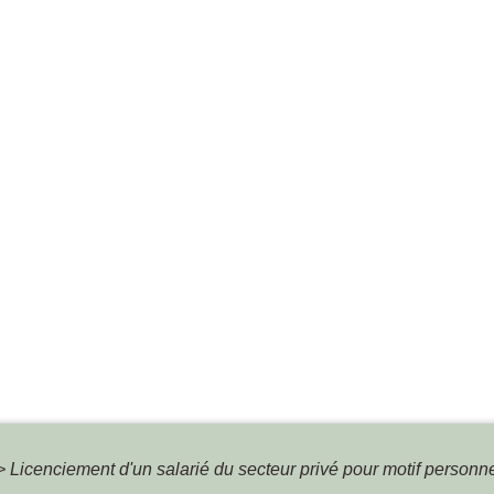
>
Licenciement d'un salarié du secteur privé pour motif personn