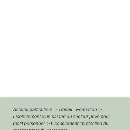
Accueil particuliers
>
Travail - Formation
>
Licenciement d'un salarié du secteur privé pour
motif personnel
>
Licenciement : protection du