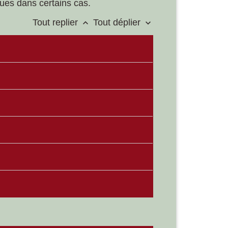
vues dans certains cas.
Tout replier
Tout déplier
keyboard_arrow_up
keyboard_arrow_down