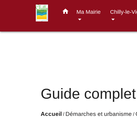
home
Ma Mairie
Chilly-le-V
Guide complet
Accueil
Démarches et urbanisme
/
/