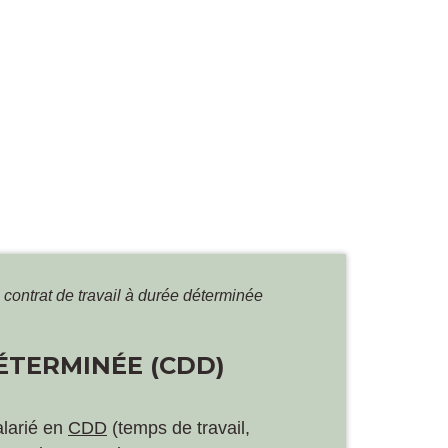
n contrat de travail à durée déterminée
ÉTERMINÉE (CDD)
larié en
CDD
(temps de travail,