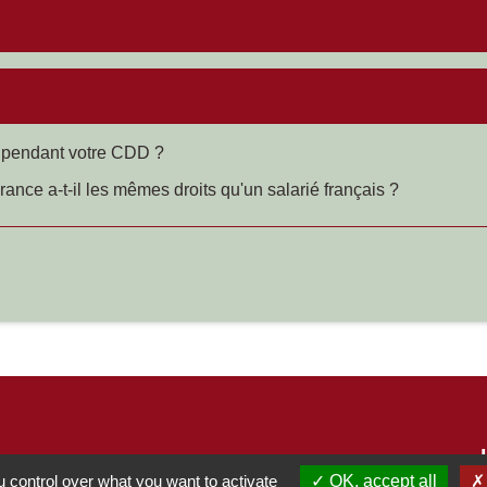
s pendant votre CDD ?
ance a-t-il les mêmes droits qu'un salarié français ?
 control over what you want to activate
OK, accept all