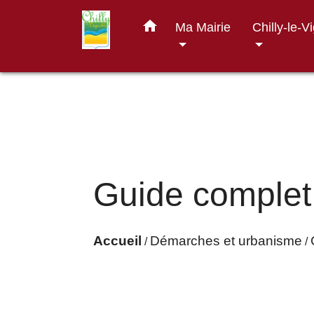
home
Ma Mairie
Chilly-le-V
Guide complet
Accueil
Démarches et urbanisme
/
/