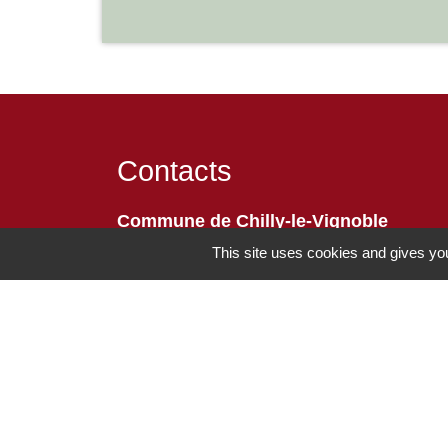
Contacts
Commune de Chilly-le-Vignoble
84 Rue des écoles
This site uses cookies and gives you
39570 Chilly-le-Vignoble - FRANCE
+33 3 84 43 04 58
Contact par formulaire
-
Mentions légales
Politique de confidentialité