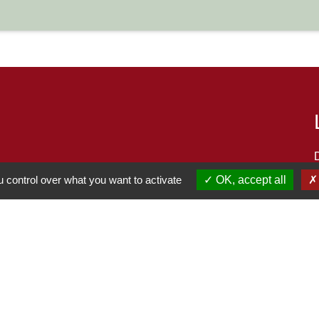
 control over what you want to activate
OK, accept all
S
-
-
-
Accessibilité
Plan du site
Gestion des cookies