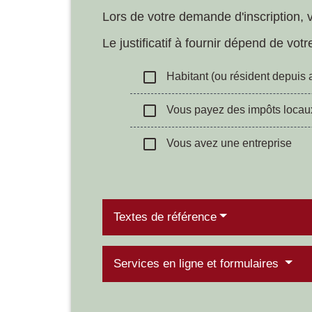
Lors de votre demande d'inscription, v
Le justificatif à fournir dépend de vo
check_box_outline_blank
Habitant (ou résident depuis 
check_box_outline_blank
Vous payez des impôts locau
check_box_outline_blank
Vous avez une entreprise
Textes de référence
Services en ligne et formulaires