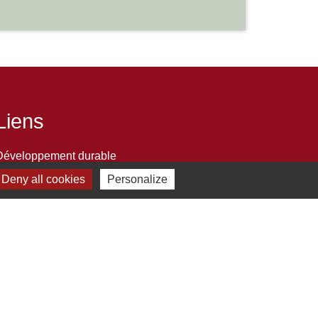
Liens
Développement durable
Office de tourisme
Deny all cookies
Personalize
ervice-public.fr
ECLA