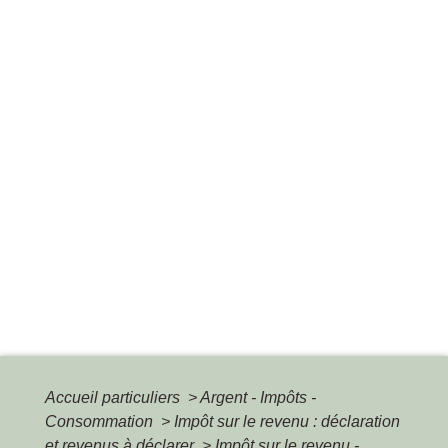
Accueil particuliers
>
Argent - Impôts -
Consommation
>
Impôt sur le revenu : déclaration
et revenus à déclarer
>
Impôt sur le revenu -