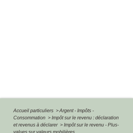
Accueil particuliers
>
Argent - Impôts -
Consommation
>
Impôt sur le revenu : déclaration
et revenus à déclarer
>
Impôt sur le revenu - Plus-
values sur valeurs mobilières