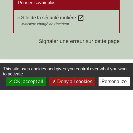
Pour en savoir plus
open_in_new
Site de la sécurité routière
Ministère chargé de l'intérieur
Signaler une erreur sur cette page
This site uses cookies and gives you control over what you want
to activate
OK, accept all
Deny all cookies
Personalize
Contacts
Commune de Chilly-le-Vignoble
84 Rue des écoles
39570 Chilly-le-Vignoble - FRANCE